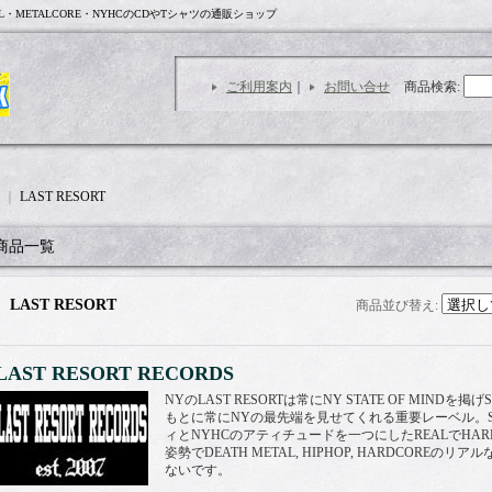
L・METALCORE・NYHCのCDやTシャツの通販ショップ
ご利用案内
｜
お問い合せ
商品検索
:
｜
LAST RESORT
商品一覧
LAST RESORT
商品並び替え
:
LAST RESORT RECORDS
NYのLAST RESORTは常にNY STATE OF MINDを掲げ
もとに常にNYの最先端を見せてくれる重要レーベル。SU
ィとNYHCのアティチュードを一つにしたREALでHAR
姿勢でDEATH METAL, HIPHOP, HARDCORE
ないです。