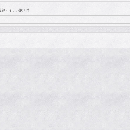
登録アイテム数
:
0件