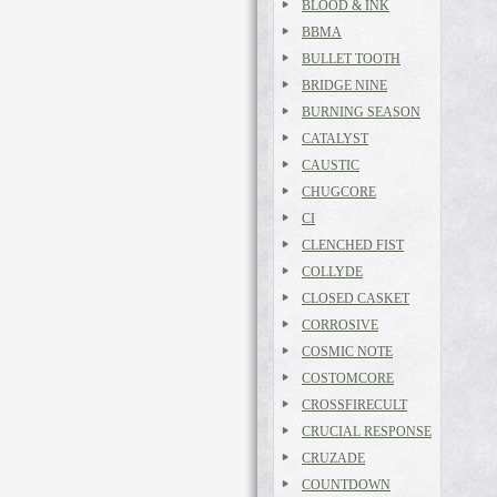
BLOOD & INK
BBMA
BULLET TOOTH
BRIDGE NINE
BURNING SEASON
CATALYST
CAUSTIC
CHUGCORE
CI
CLENCHED FIST
COLLYDE
CLOSED CASKET
CORROSIVE
COSMIC NOTE
COSTOMCORE
CROSSFIRECULT
CRUCIAL RESPONSE
CRUZADE
COUNTDOWN