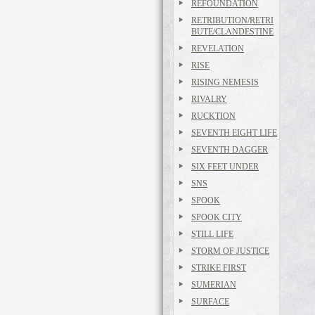
REFOUNDATION
RETRIBUTION/RETRI
BUTE/CLANDESTINE
REVELATION
RISE
RISING NEMESIS
RIVALRY
RUCKTION
SEVENTH EIGHT LIFE
SEVENTH DAGGER
SIX FEET UNDER
SNS
SPOOK
SPOOK CITY
STILL LIFE
STORM OF JUSTICE
STRIKE FIRST
SUMERIAN
SURFACE