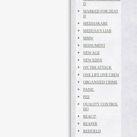
D
MARKED FOR DEAT
H
MEDIASKARE
MEDUSA'S LIAR
MMW
MONUMENT
NEW AGE
NEW EDEN
ON THE ATTACK
ONE LIFE ONE CREW
ORGANIZED CRIME
PANIC
PEE
QUALITY CONTROL
HQ
REACT!
REAPER
REDFIELD