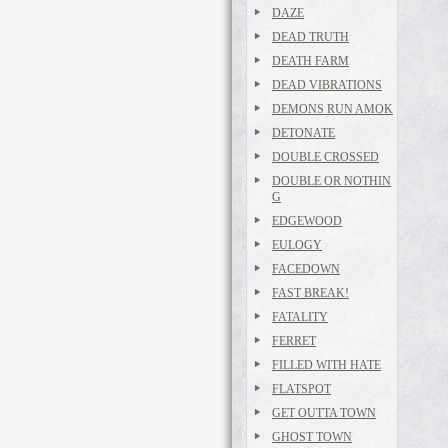
DAZE
DEAD TRUTH
DEATH FARM
DEAD VIBRATIONS
DEMONS RUN AMOK
DETONATE
DOUBLE CROSSED
DOUBLE OR NOTHIN
G
EDGEWOOD
EULOGY
FACEDOWN
FAST BREAK!
FATALITY
FERRET
FILLED WITH HATE
FLATSPOT
GET OUTTA TOWN
GHOST TOWN