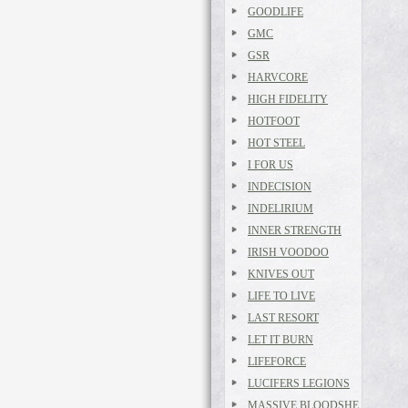
GOODLIFE
GMC
GSR
HARVCORE
HIGH FIDELITY
HOTFOOT
HOT STEEL
I FOR US
INDECISION
INDELIRIUM
INNER STRENGTH
IRISH VOODOO
KNIVES OUT
LIFE TO LIVE
LAST RESORT
LET IT BURN
LIFEFORCE
LUCIFERS LEGIONS
MASSIVE BLOODSHE