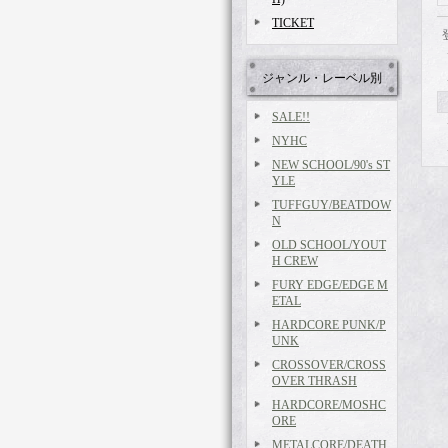
TICKET
ジャンル・レーベル別
SALE!!
NYHC
NEW SCHOOL/90's ST
YLE
TUFFGUY/BEATDOW
N
OLD SCHOOL/YOUT
H CREW
FURY EDGE/EDGE M
ETAL
HARDCORE PUNK/P
UNK
CROSSOVER/CROSS
OVER THRASH
HARDCORE/MOSHC
ORE
METALCORE/DEATH