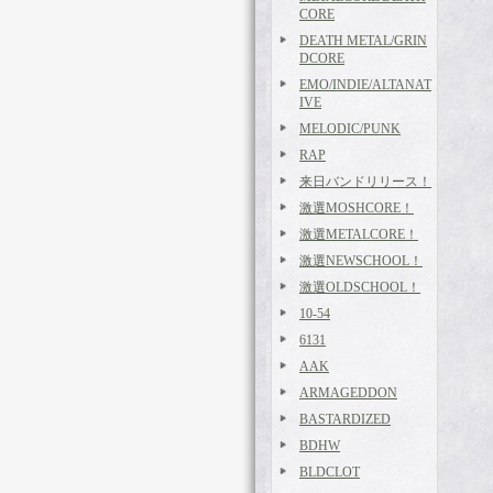
CORE
DEATH METAL/GRIN
DCORE
EMO/INDIE/ALTANAT
IVE
MELODIC/PUNK
RAP
来日バンドリリース！
激選MOSHCORE！
激選METALCORE！
激選NEWSCHOOL！
激選OLDSCHOOL！
10-54
6131
AAK
ARMAGEDDON
BASTARDIZED
BDHW
BLDCLOT