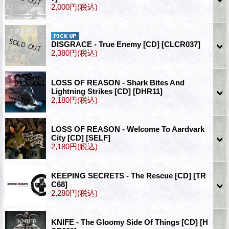
2,000円
(税込)
DISGRACE - True Enemy [CD]
[CLCR037]
2,380円
(税込)
LOSS OF REASON - Shark Bites And
Lightning Strikes [CD]
[DHR11]
2,180円
(税込)
LOSS OF REASON - Welcome To Aardvark
City [CD]
[SELF]
2,180円
(税込)
KEEPING SECRETS - The Rescue [CD]
[TR
C68]
2,280円
(税込)
KNIFE - The Gloomy Side Of Things [CD]
[H