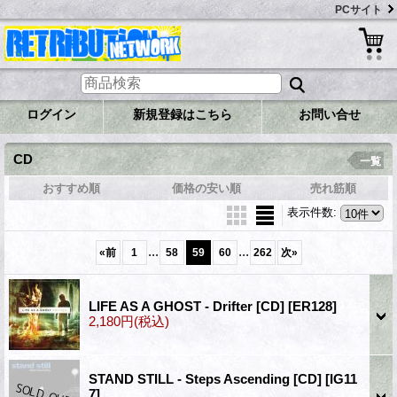
PCサイト
ログイン
新規登録はこちら
お問い合せ
CD
一覧
おすすめ順
価格の安い順
売れ筋順
表示件数
:
...
...
«
前
1
58
59
60
262
次
»
LIFE AS A GHOST - Drifter [CD]
[ER128]
2,180円
(税込)
STAND STILL - Steps Ascending [CD]
[IG11
7]