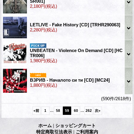
SR001]
2,180円
(税込)
LETLIVE - Fake History [CD]
[TRHR290063]
2,280円
(税込)
UNBEATEN - Violence On Demand [CD]
[HC
TR006]
1,980円
(税込)
ВЗРИВ - Н​а​ч​а​л​о​т​о си ти [CD]
[MC24]
1,880円
(税込)
(590件/2618件)
...
...
«
前
1
58
59
60
262
次
»
ホーム
|
ショッピングカート
特定商取引法表示
|
ご利用案内