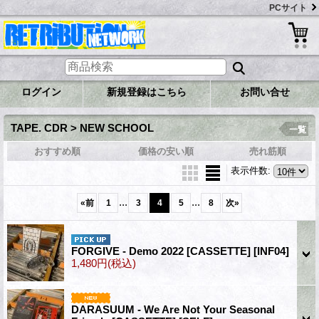
PCサイト
ログイン
新規登録はこちら
お問い合せ
TAPE. CDR > NEW SCHOOL
一覧
おすすめ順
価格の安い順
売れ筋順
表示件数
:
...
...
«
前
1
3
4
5
8
次
»
FORGIVE - Demo 2022 [CASSETTE]
[INF04]
1,480円
(税込)
DARASUUM - We Are Not Your Seasonal