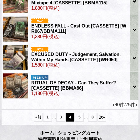
Mixtape.4 [CASSETTE]
[BBMA115]
1,880円
(税込)
ENDLESS FALL - Cast Out [CASSETTE]
[W
R067/BBMA111]
1,380円
(税込)
EXCUSED DUTY - Judgement, Salvation,
Within My Hands [CASSETTE]
[WR050]
1,580円
(税込)
RITUAL OF DECAY - Can They Suffer​?​
[CASSETTE]
[BBMA86]
1,180円
(税込)
(40件/75件)
...
...
«
前
1
3
4
5
8
次
»
ホーム
|
ショッピングカート
特定商取引法表示
|
ご利用案内