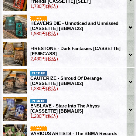
Friends [CASSETTE]
[SELF]
1,780円
(税込)
HEAVENS DIE - Unnoticed and Unmissed
[CASSETTE]
[BBMA122]
1,980円
(税込)
FIRESTONE - Dark Fantasies [CASSETTE]
[FS95CASS]
2,480円
(税込)
CAUTERIZE - Shroud Of Derange
[CASSETTE]
[BBMA102]
1,280円
(税込)
ENSLAVE - Stare Into The Abyss
[CASSETTE]
[BBMA105]
1,280円
(税込)
VARIOUS ARTISTS - The BBMA Records