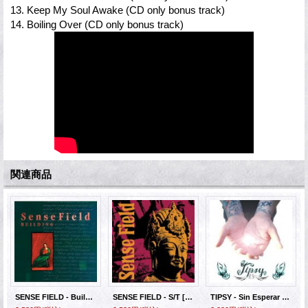
13. Keep My Soul Awake (CD only bonus track)
14. Boiling Over (CD only bonus track)
関連商品
SENSE FIELD - Building [CD]
SENSE FIELD - S/T [CD]
TIPSY - Sin Esperar Recibir [CD]