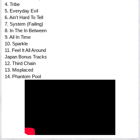
4. Tribe
5. Everyday Evil
6. Ain't Hard To Tell
7. System (Failing)
8. In The In Between
9. All In Time
10. Sparkle
11. Feel It All Around
Japan Bonus Tracks
12. Third Chain
13. Misplaced
14. Phantom Pool