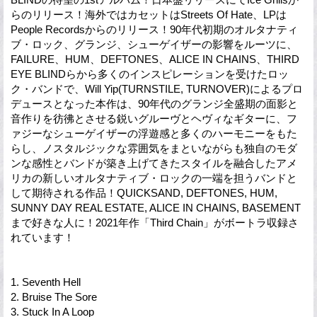
らのリリース！海外ではカセットはStreets Of Hate、LPは
People Recordsからのリリース！90年代初期のオルタナティ
ブ・ロック、グランジ、シューゲイザーの影響をルーツに、
FAILURE、HUM、DEFTONES、ALICE IN CHAINS、THIRD
EYE BLINDらから多くのインスピレーションを受けたロッ
ク・バンドで、Will Yip(TURNSTILE, TURNOVER)によるプロ
デュースとなった本作は、90年代のグランジ全盛期の面影と
音作りを彷彿とさせる鋭いグルーヴとヘヴィなギターに、フ
ァジーなシューゲイザーの浮遊感と多くのハーモニーをもた
らし、ノスタルジックな雰囲気をまといながらも独自のモダ
ンな感性とバンドが築き上げてきたスタイルを融合したアメ
リカの新しいオルタナティブ・ロックの一端を担うバンドと
して期待される作品！QUICKSAND, DEFTONES, HUM,
SUNNY DAY REAL ESTATE, ALICE IN CHAINS, BASEMENT
まで好きな人に！2021年作「Third Chain」がボートラ収録さ
れています！
1. Seventh Hell
2. Bruise The Sore
3. Stuck In A Loop