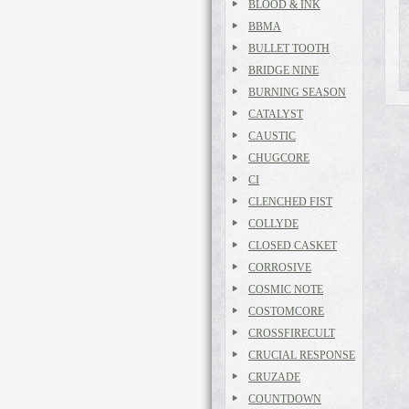
BLOOD & INK
BBMA
BULLET TOOTH
BRIDGE NINE
BURNING SEASON
CATALYST
CAUSTIC
CHUGCORE
CI
CLENCHED FIST
COLLYDE
CLOSED CASKET
CORROSIVE
COSMIC NOTE
COSTOMCORE
CROSSFIRECULT
CRUCIAL RESPONSE
CRUZADE
COUNTDOWN