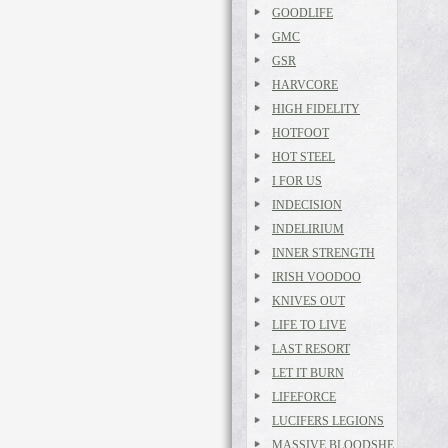
GOODLIFE
GMC
GSR
HARVCORE
HIGH FIDELITY
HOTFOOT
HOT STEEL
I FOR US
INDECISION
INDELIRIUM
INNER STRENGTH
IRISH VOODOO
KNIVES OUT
LIFE TO LIVE
LAST RESORT
LET IT BURN
LIFEFORCE
LUCIFERS LEGIONS
MASSIVE BLOODSHE