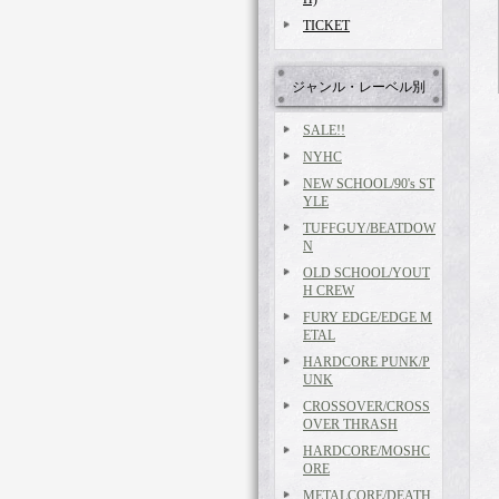
TICKET
ジャンル・レーベル別
SALE!!
NYHC
NEW SCHOOL/90's ST
YLE
TUFFGUY/BEATDOW
N
OLD SCHOOL/YOUT
H CREW
FURY EDGE/EDGE M
ETAL
HARDCORE PUNK/P
UNK
CROSSOVER/CROSS
OVER THRASH
HARDCORE/MOSHC
ORE
METALCORE/DEATH