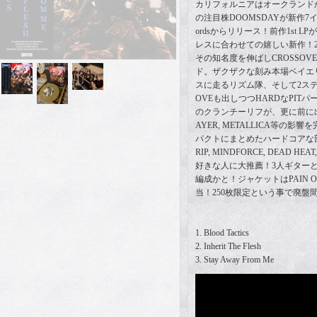
カリフォルニアはオークランドからC
の注目株DOOMSDAYが新作7インチをCr
ordsからリリース！前作1st 
レスに合わせての嬉しい新作！2
その知名度を伸ばしCROSSOV
ド。ザクザクな刻み本場ベイエリア
スに走るリズム隊、そして2ステ
OVEも出しつつHARDなPIT
のクランチーリフが、更に前に出た印
AYER, METALLICA等の
パクトにまとめたハードコアな部
RIP, MINDFORCE, DEAD HEAT
好きな人に大推薦！3人ギター
編成かと！ジャケットはPAIN OF T
当！250枚限定という事で廃盤
1. Blood Tactics
2. Inherit The Flesh
3. Stay Away From Me