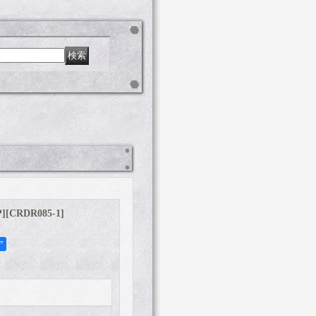
P]
[
CRDR085-1
]
ア