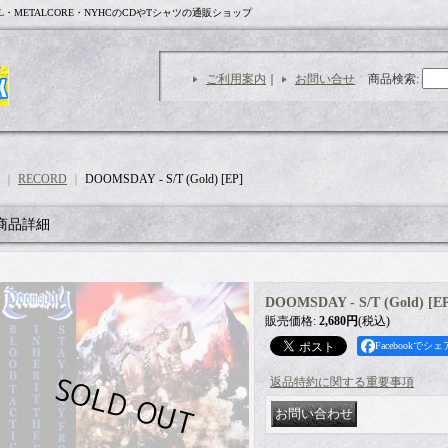
L・METALCORE・NYHCのCDやTシャツの通販ショップ
ご利用案内
｜
お問い合せ
商品検索
:
｜
RECORD
｜
DOOMSDAY - S/T (Gold) [EP]
商品詳細
DOOMSDAY - S/T (Gold) [E
販売価格
:
2,680円
(税込)
Facebookでシェ
返品特約に関する重要事項