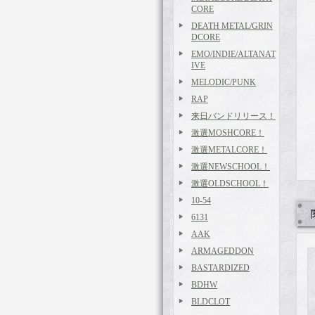
CORE
DEATH METAL/GRIN
DCORE
EMO/INDIE/ALTANAT
IVE
MELODIC/PUNK
RAP
来日バンドリリース！
激選MOSHCORE！
激選METALCORE！
激選NEWSCHOOL！
激選OLDSCHOOL！
10-54
6131
AAK
ARMAGEDDON
BASTARDIZED
BDHW
BLDCLOT