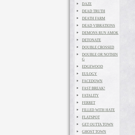
DAZE
DEAD TRUTH
DEATH FARM
DEAD VIBRATIONS
DEMONS RUN AMOK
DETONATE
DOUBLE CROSSED
DOUBLE OR NOTHIN
G
EDGEWOOD
EULOGY
FACEDOWN
FAST BREAK!
FATALITY
FERRET
FILLED WITH HATE
FLATSPOT
GET OUTTA TOWN
GHOST TOWN