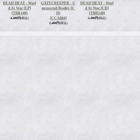
DEAD HEAT - Worl
GATECREEPER - U
DEAD HEAT - Worl
d At War [LP]
nexpected Reality [C
d At War [CD]
[TBR148]
D]
[TBR148]
[CCA084]
4,480円
(税込)
2,480円
(税込)
2,480円
(税込)