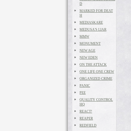
D
MARKED FOR DEAT
H
MEDIASKARE
MEDUSA'S LIAR
MMW
MONUMENT
NEW AGE
NEW EDEN
ON THE ATTACK
ONE LIFE ONE CREW
ORGANIZED CRIME
PANIC
PEE
QUALITY CONTROL
HQ
REACT!
REAPER
REDFIELD