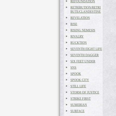
REFOUNDATION
RETRIBUTION/RETRI
BUTE/CLANDESTINE
REVELATION
RISE
RISING NEMESIS
RIVALRY
RUCKTION
SEVENTH EIGHT LIFE
SEVENTH DAGGER
SIX FEET UNDER
SNS
SPOOK
SPOOK CITY
STILL LIFE
STORM OF JUSTICE
STRIKE FIRST
SUMERIAN
SURFACE