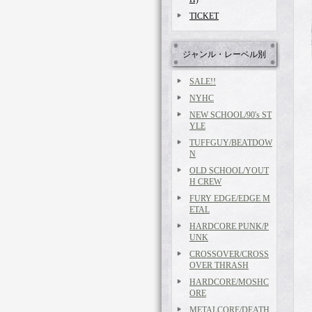
TICKET
ジャンル・レーベル別
SALE!!
NYHC
NEW SCHOOL/90's ST
YLE
TUFFGUY/BEATDOW
N
OLD SCHOOL/YOUT
H CREW
FURY EDGE/EDGE M
ETAL
HARDCORE PUNK/P
UNK
CROSSOVER/CROSS
OVER THRASH
HARDCORE/MOSHC
ORE
METALCORE/DEATH