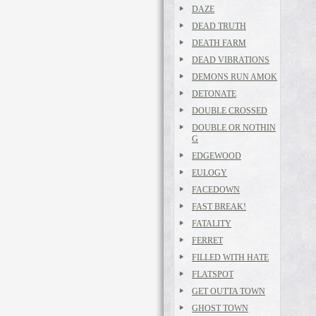
DAZE
DEAD TRUTH
DEATH FARM
DEAD VIBRATIONS
DEMONS RUN AMOK
DETONATE
DOUBLE CROSSED
DOUBLE OR NOTHIN
G
EDGEWOOD
EULOGY
FACEDOWN
FAST BREAK!
FATALITY
FERRET
FILLED WITH HATE
FLATSPOT
GET OUTTA TOWN
GHOST TOWN