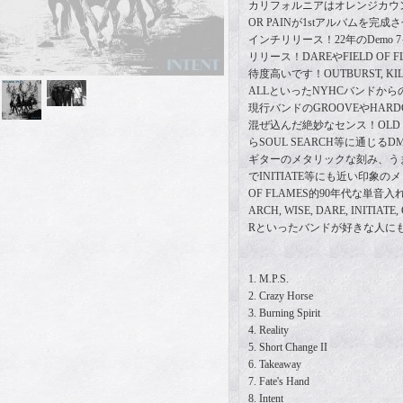
カリフォルニアはオレンジカウ
OR PAINが1stアルバムを完成させInd
インチリリース！22年のDemo
リリース！DAREやFIELD OF
待度高いです！OUTBURST, KI
ALLといったNYHCバンドか
現行バンドのGROOVEやHARD
混ぜ込んだ絶妙なセンス！OLD 
らSOUL SEARCH等に通じる
ギターのメタリックな刻み、う
でINITIATE等にも近い印象の
OF FLAMES的90年代な単音入
ARCH, WISE, DARE, INITIATE
Rといったバンドが好きな人に
1. M.P.S.
2. Crazy Horse
3. Burning Spirit
4. Reality
5. Short Change II
6. Takeaway
7. Fate's Hand
8. Intent