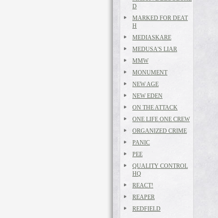
D
MARKED FOR DEAT
H
MEDIASKARE
MEDUSA'S LIAR
MMW
MONUMENT
NEW AGE
NEW EDEN
ON THE ATTACK
ONE LIFE ONE CREW
ORGANIZED CRIME
PANIC
PEE
QUALITY CONTROL
HQ
REACT!
REAPER
REDFIELD