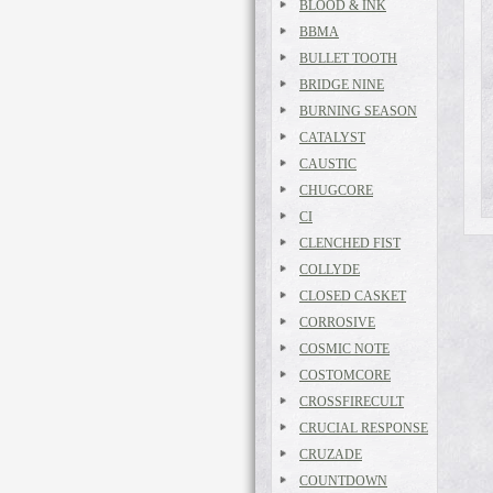
BLOOD & INK
BBMA
BULLET TOOTH
BRIDGE NINE
BURNING SEASON
CATALYST
CAUSTIC
CHUGCORE
CI
CLENCHED FIST
COLLYDE
CLOSED CASKET
CORROSIVE
COSMIC NOTE
COSTOMCORE
CROSSFIRECULT
CRUCIAL RESPONSE
CRUZADE
COUNTDOWN