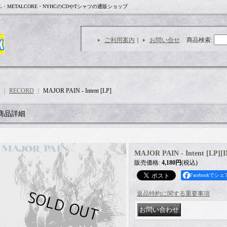
L・METALCORE・NYHCのCDやTシャツの通販ショップ
ご利用案内
｜
お問い合せ
商品検索
:
｜
RECORD
｜
MAJOR PAIN - Intent [LP]
商品詳細
MAJOR PAIN - Intent [LP]
[
I
販売価格
:
4,180円
(税込)
Facebookでシェ
返品特約に関する重要事項