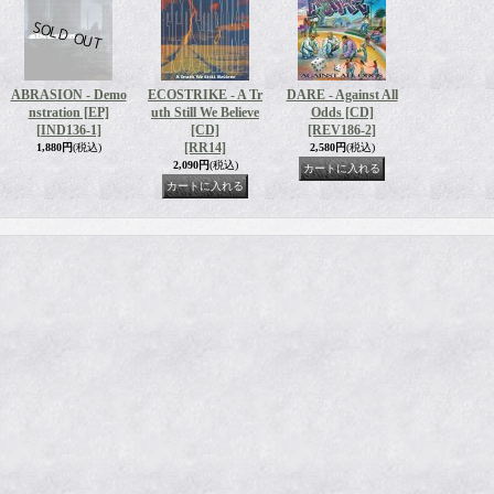
ABRASION - Demo
ECOSTRIKE - A Tr
DARE - Against All
nstration [EP]
uth Still We Believe
Odds [CD]
[IND136-1]
[CD]
[REV186-2]
[RR14]
1,880円
(税込)
2,580円
(税込)
2,090円
(税込)