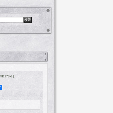
ND179-1
]
ア