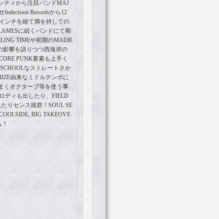
ンティから注目バンドMAJ
ecision Recordsから12
 7インチを経て満を持しての
 FLAMESに続くバンドにて期
LLING TIMEや初期のMADB
らの影響を語りつつ西海岸の
CORE PUNK要素も上手く
SCHOOLなストレートさか
DMIZE由来なミドルテンポに
まくオクターブ等を使う事
メロディも出したり、FIELD
れたりセンス抜群！SOUL SE
, COOLSIDE, BIG TAKEOVE
も！