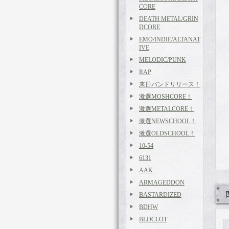
CORE
DEATH METAL/GRIN
DCORE
EMO/INDIE/ALTANAT
IVE
MELODIC/PUNK
RAP
来日バンドリリース！
激選MOSHCORE！
激選METALCORE！
激選NEWSCHOOL！
激選OLDSCHOOL！
10-54
6131
AAK
ARMAGEDDON
BASTARDIZED
BDHW
BLDCLOT