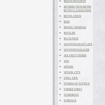
REFOUNDATION
RETRIBUTION/RETRI
BUTE/CLANDESTINE
REVELATION
RISE
RISING NEMESIS
RIVALRY
RUCKTION
SEVENTH EIGHT LIFE
SEVENTH DAGGER
SIX FEET UNDER
SNS
SPOOK
SPOOK CITY
STILL LIFE
STORM OF JUSTICE
STRIKE FIRST
SUMERIAN
SURFACE