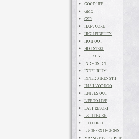
GOODLIFE
GMC
GSR
HARVCORE
HIGH FIDELITY
HOTFOOT
HOT STEEL
I FOR US
INDECISION
INDELIRIUM
INNER STRENGTH
IRISH VOODOO
KNIVES OUT
LIFE TO LIVE
LAST RESORT
LET IT BURN
LIFEFORCE
LUCIFERS LEGIONS
MASSIVE BLOODSHE