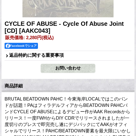
CYCLE OF ABUSE - Cycle Of Abuse Joint
[CD]
[AAKC043]
販売価格
:
2,280円
(税込)
Facebookでシェア
返品特約に関する重要事項
商品詳細
BRUTAL BEATDOWN PAHC！今東海岸LOCALではこのバン
ドが話題！PAはフィラデルフィアからBEATDOWN PAHCバ
ンドCYCLE OF ABUSEによるデビュー作がAAK Recordsから
リリース！一度FWHからDIY CDRでリリースされましたが一
度切りのプレスで即完売し遂にデジパックにてAAKがオフィ
シャルでリリース！PAHC/BEATDOWN要素を最大限にいかし