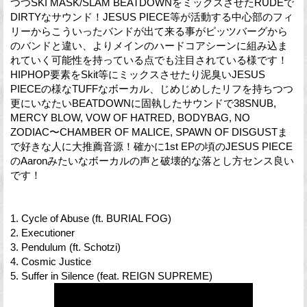
つつSKI MASK/SLAM BEATDOWNをミックスさせたRUDEで
DIRTYなサウンド！JESUS PIECE等が活動する中心部のフィ
リーからこういったバンドが出て来る事がピッツバーグから
のバンドと違い、よりメインのハードコアシーンに組み込ま
れていく可能性を持っている点でも注目されている様です！
HIPHOP要素をSkit等にミックスさせたり泥臭いJESUS
PIECEの様なTUFFなボーカル、じめじめしたリフを持ちつつ
更にいなたいBEATDOWNに固執したサウンドで38SNUB,
MERCY BLOW, VOW OF HATRED, BODYBAG, NO
ZODIAC〜CHAMBER OF MALICE, SPAWN OF DISGUSTま
で好きな人に大推薦音源！確かに1st EPの頃のJESUS PIECE
のAaronみたいなボーカルの声と破壊的な落とし方センス良い
です！
1. Cycle of Abuse (ft. BURIAL FOG)
2. Executioner
3. Pendulum (ft. Schotzi)
4. Cosmic Justice
5. Suffer in Silence (feat. REIGN SUPREME)