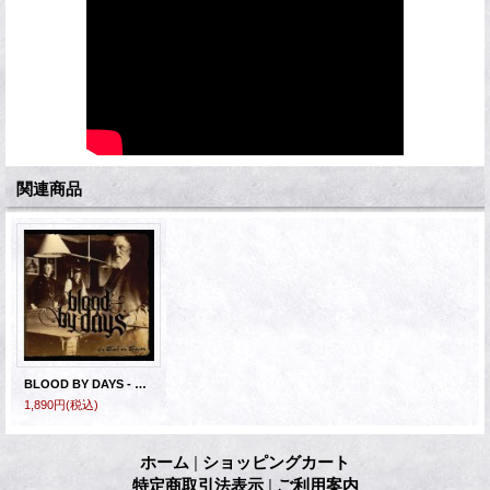
関連商品
BLOOD BY DAYS - As Thick As Thieves [CD]
1,890円
(税込)
ホーム
|
ショッピングカート
特定商取引法表示
|
ご利用案内