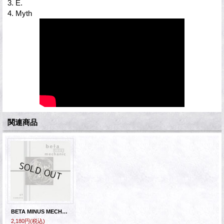
3. E.
4. Myth
関連商品
BETA MINUS MECHANIC - 69 Camaro [CD]
2,180円
(税込)