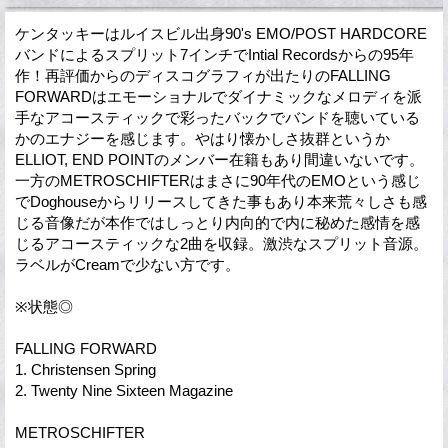
ケンタッキーはルイスビル出身90's EMO/POST HARDCORE
バンドによるスプリット7インチでIntial Recordsからの95年
作！再評価からのディスコグラフィが出たりのFALLING
FORWARDはエモーショナルでダイナミックなメロディを派
手なアコースティックで彩ったバックでバンドを聴いている
かのエナジーを感じます。やはり懐かしさ抜群というか
ELLIOT, END POINTのメンバー在籍もあり間違いないです。
一方のMETROSCHIFTERはまさに90年代のEMOという感じ
でDoghouseからリリースしてきた事もあり本来荒々しさも感
じる音像だが本作ではしっとり内向的で内に秘めた感情を感
じるアコースティックな2曲を収録。激渋なスプリット音源。
ラベルがCreamで少ない方です。
※状態◎
FALLING FORWARD
1. Christensen Spring
2. Twenty Nine Sixteen Magazine
METROSCHIFTER