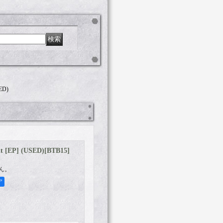
ED)
t [EP] (USED)
[
BTB15
]
ん。
ア