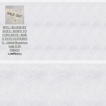
MTG / BLOOD BY
DAYZ / DOWN TO
CONCRETE / BOR
N INTO SUFFERIN
G - Global Beatdown
Split [CD]
[SR031]
2,180円
(税込)