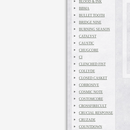
BLOOD & INK
BBMA
BULLET TOOTH
BRIDGE NINE
BURNING SEASON
CATALYST
CAUSTIC
CHUGCORE
CI
CLENCHED FIST
COLLYDE
CLOSED CASKET
CORROSIVE
COSMIC NOTE
COSTOMCORE
CROSSFIRECULT
CRUCIAL RESPONSE
CRUZADE
COUNTDOWN