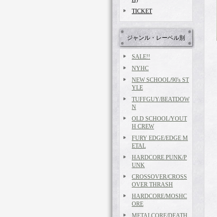
TICKET
ジャンル・レーベル別
SALE!!
NYHC
NEW SCHOOL/90's ST
YLE
TUFFGUY/BEATDOW
N
OLD SCHOOL/YOUT
H CREW
FURY EDGE/EDGE M
ETAL
HARDCORE PUNK/P
UNK
CROSSOVER/CROSS
OVER THRASH
HARDCORE/MOSHC
ORE
METALCORE/DEATH