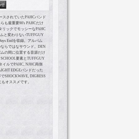
からリリースされていたPAHCバンド
最重要90's PAHCだけ
メタリックでモッシーなPAHC
ルバムと変わりないTUFFGUY
Days Endを収録。アルバム
leならではなサウンド。DEN
ルバムの間に位置する音源だけ
SCHOOL要素とTUFFGUY
ルでPAHC, NJHC両側
GHT EDGEバンドだった
HOCKWAVE, DIGRESS
な人にもオススメです。