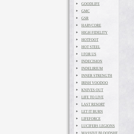
GOODLIFE
GMC
GSR
HARVCORE
HIGH FIDELITY
HOTFOOT
HOT STEEL
I FOR US
INDECISION
INDELIRIUM
INNER STRENGTH
IRISH VOODOO
KNIVES OUT
LIFE TO LIVE
LAST RESORT
LET IT BURN
LIFEFORCE
LUCIFERS LEGIONS
MASSIVE BLOODSHE