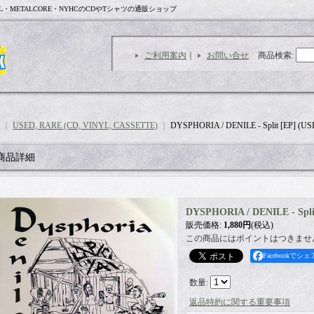
L・METALCORE・NYHCのCDやTシャツの通販ショップ
ご利用案内
｜
お問い合せ
商品検索
:
｜
USED, RARE (CD, VINYL, CASSETTE)
｜
DYSPHORIA / DENILE - Split [EP] (US
商品詳細
DYSPHORIA / DENILE - Spli
販売価格
:
1,880円
(税込)
この商品にはポイントはつきませ
Facebookでシェ
数量
:
返品特約に関する重要事項