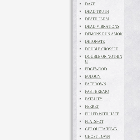
DAZE
DEAD TRUTH
DEATH FARM
DEAD VIBRATIONS
DEMONS RUN AMOK
DETONATE
DOUBLE CROSSED
DOUBLE OR NOTHIN
G
EDGEWOOD
EULOGY
FACEDOWN
FAST BREAK!
FATALITY
FERRET
FILLED WITH HATE
FLATSPOT
GET OUTTA TOWN
GHOST TOWN