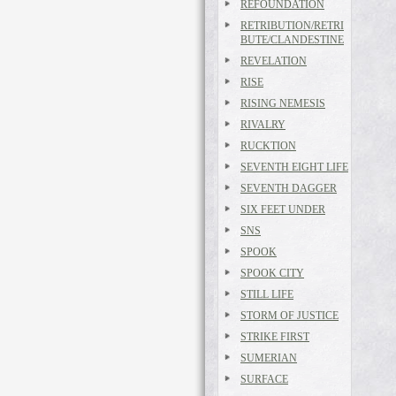
REFOUNDATION
RETRIBUTION/RETRI
BUTE/CLANDESTINE
REVELATION
RISE
RISING NEMESIS
RIVALRY
RUCKTION
SEVENTH EIGHT LIFE
SEVENTH DAGGER
SIX FEET UNDER
SNS
SPOOK
SPOOK CITY
STILL LIFE
STORM OF JUSTICE
STRIKE FIRST
SUMERIAN
SURFACE