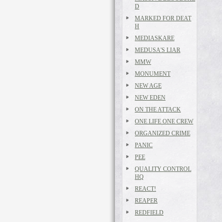
D
MARKED FOR DEAT
H
MEDIASKARE
MEDUSA'S LIAR
MMW
MONUMENT
NEW AGE
NEW EDEN
ON THE ATTACK
ONE LIFE ONE CREW
ORGANIZED CRIME
PANIC
PEE
QUALITY CONTROL
HQ
REACT!
REAPER
REDFIELD