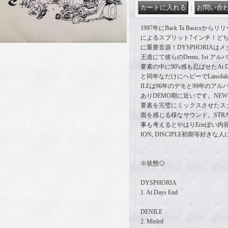
｜
1997年にBack Ta Basics
によるスプリット7インチ！どちらも
に重要音源！DYSPHORIAは
王道にて彼らのDemo, 1st ア
要素の中に90's感も忍ばせたAt 
と同年なだけにヘビーでLansda
ILEは96年のデモと99年のア
ありDEMO期に近いです。NEW 
要素を完璧にミックスさせたスタイ
面を感じる様なサウンド。STRAI
事も考えるとやはりErieぽい内容でS
ION, DISCIPLE初期等好き
※状態◎
DYSPHORIA
1. At Days End
DENILE
2. Misled