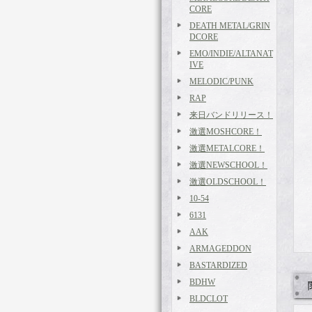
CORE
DEATH METAL/GRIN
DCORE
EMO/INDIE/ALTANAT
IVE
MELODIC/PUNK
RAP
来日バンドリリース！
激選MOSHCORE！
激選METALCORE！
激選NEWSCHOOL！
激選OLDSCHOOL！
10-54
6131
AAK
ARMAGEDDON
BASTARDIZED
BDHW
BLDCLOT