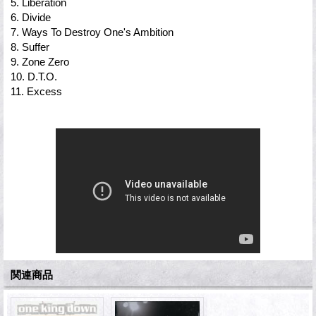
5. Liberation
6. Divide
7. Ways To Destroy One's Ambition
8. Suffer
9. Zone Zero
10. D.T.O.
11. Excess
関連商品