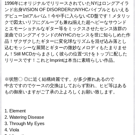
1996年にオリジナルでリリースされていたNYはロングアイラ
ンド出身VISION OF DISORDERのNYHCバイブルともいえる
デビュー1stアルバム！今や手に入らないCD盤です！メタリッ
クで図太いリフにグルーブも兼ね揃えた超ヘビーなサウンド
とエモーショナルなギター等をミックスさせたセンス抜群の
楽曲でロングアイランドのNYHCのセンスを世に知らしめた作
品！ザクザクしたギターに変化球なリズムを混ぜ込み落とし
込むモッシーな展開とギターの微妙なメロディもたまりませ
ん！Still MCDからまさしく彼らの位置づけをトップに配した
リリースです！これとImprintは本当に素晴らしい作品。
※状態〇 ◎に近く結構綺麗です。が多少擦れあるので
中古ですのでケースの交換はしておらず割れ、ヒビ等はある
もの御座いますがご了承の上よろしくお願い致します。
1. Element
2. Watering Disease
3. Through My Eyes
4. Viola