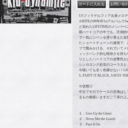
｜
USフィラデルフィア出身メロディ
AMITEの98年作1stアルバムでJ
と知れたLIFETIMEのメンバ
期ハードコアの中でも、圧倒的
で一気にシーンを塗り替えた名
たショートチューンの連発で、
プで畳みかける、それでいてメ
ィックパンク的な軽快さを持ち
りとしたハードコアの攻撃性が
シンガロング必至のコーラスと
今聴いても全く色褪せない！LIFETIM
S, PAINT IT BLACK, SAVE
※状態◎
中古ですのでケースの交換はし
るもの御座いますがご了承の上
１．Give Up the Ghost
２．Never Met the Gooch
３．Pass It On