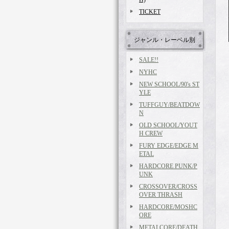
TICKET
ジャンル・レーベル別
SALE!!
NYHC
NEW SCHOOL/90's ST
YLE
TUFFGUY/BEATDOW
N
OLD SCHOOL/YOUT
H CREW
FURY EDGE/EDGE M
ETAL
HARDCORE PUNK/P
UNK
CROSSOVER/CROSS
OVER THRASH
HARDCORE/MOSHC
ORE
METALCORE/DEATH