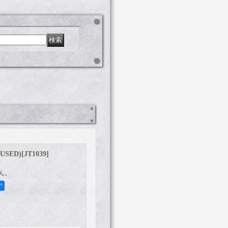
(USED)
[
JT1039
]
ん。
ア