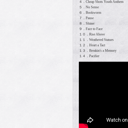
４．Cheap Shots Youth Anthem
５．No Sense
６．Bookworm
７．Pause
８．Shiner
９．Face to Face
１０．Rise Above
１１．Weathered Statues
１２．Heart a Tact
１３．Breakin's a Memory
１４．Pacifier