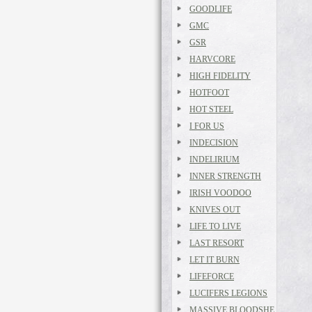
GOODLIFE
GMC
GSR
HARVCORE
HIGH FIDELITY
HOTFOOT
HOT STEEL
I FOR US
INDECISION
INDELIRIUM
INNER STRENGTH
IRISH VOODOO
KNIVES OUT
LIFE TO LIVE
LAST RESORT
LET IT BURN
LIFEFORCE
LUCIFERS LEGIONS
MASSIVE BLOODSHE