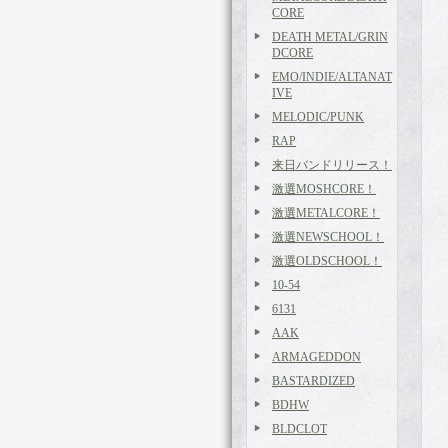
CORE
DEATH METAL/GRIN
DCORE
EMO/INDIE/ALTANAT
IVE
MELODIC/PUNK
RAP
来日バンドリリース！
激選MOSHCORE！
激選METALCORE！
激選NEWSCHOOL！
激選OLDSCHOOL！
10-54
6131
AAK
ARMAGEDDON
BASTARDIZED
BDHW
BLDCLOT