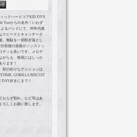
ックハードコアKID DYN
ade Treeからの名作！いわず
ーによるバンドにて、90年代後
なスピードとキャッチーさ
盤。無駄を一切削ぎ落とし
2分前後の楽曲がノンストッ
ロディも良いです。メロデ
ながらも、根底にはしっか
あります！
、前のめりなテンションは
E, GORILLA BISCUIT
S THE DAY好きにまで！
ておらず割れ、ヒビ等はあ
よろしくお願い致します。