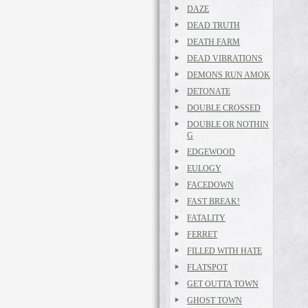
DAZE
DEAD TRUTH
DEATH FARM
DEAD VIBRATIONS
DEMONS RUN AMOK
DETONATE
DOUBLE CROSSED
DOUBLE OR NOTHIN
G
EDGEWOOD
EULOGY
FACEDOWN
FAST BREAK!
FATALITY
FERRET
FILLED WITH HATE
FLATSPOT
GET OUTTA TOWN
GHOST TOWN