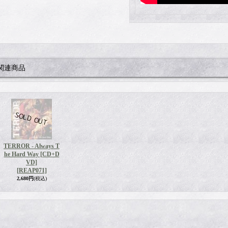
関連商品
TERROR - Always T
he Hard Way [CD+D
VD]
[REAP071]
2,680円
(税込)