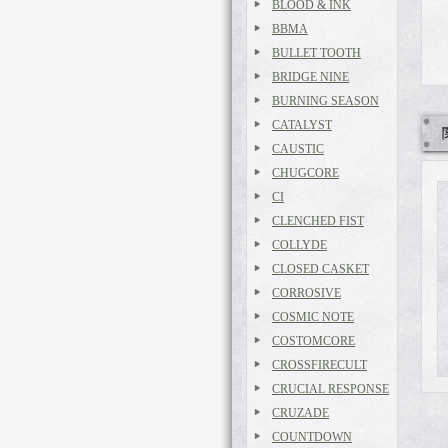
BLOOD & INK
BBMA
BULLET TOOTH
BRIDGE NINE
BURNING SEASON
CATALYST
CAUSTIC
CHUGCORE
CI
CLENCHED FIST
COLLYDE
CLOSED CASKET
CORROSIVE
COSMIC NOTE
COSTOMCORE
CROSSFIRECULT
CRUCIAL RESPONSE
CRUZADE
COUNTDOWN