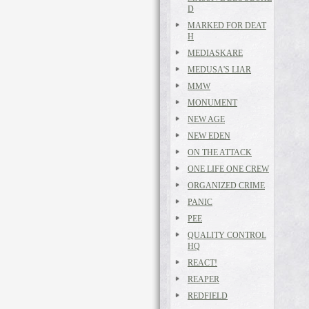
D
MARKED FOR DEAT
H
MEDIASKARE
MEDUSA'S LIAR
MMW
MONUMENT
NEW AGE
NEW EDEN
ON THE ATTACK
ONE LIFE ONE CREW
ORGANIZED CRIME
PANIC
PEE
QUALITY CONTROL
HQ
REACT!
REAPER
REDFIELD