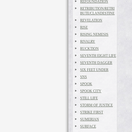
REFOUNDATION
RETRIBUTION/RETRI
BUTE/CLANDESTINE
REVELATION
RISE
RISING NEMESIS
RIVALRY
RUCKTION
SEVENTH EIGHT LIFE
SEVENTH DAGGER
SIX FEET UNDER
SNS
SPOOK
SPOOK CITY
STILL LIFE
STORM OF JUSTICE
STRIKE FIRST
SUMERIAN
SURFACE