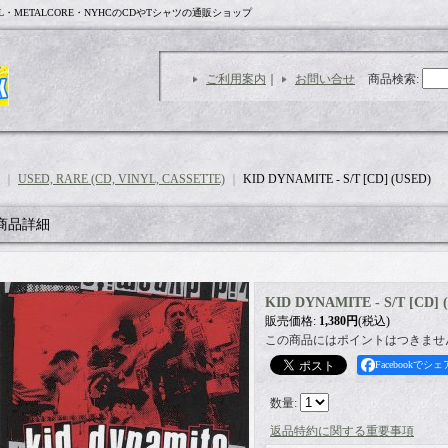
L・METALCORE・NYHCのCDやTシャツの通販ショップ
ご利用案内
｜
お問い合せ
商品検索
:
｜
USED, RARE (CD, VINYL, CASSETTE)
｜
KID DYNAMITE - S/T [CD] (USED)
商品詳細
KID DYNAMITE - S/T [CD] 
販売価格
:
1,380円
(税込)
この商品にはポイントはつきませ
Facebookでシェ
数量
:
返品特約に関する重要事項