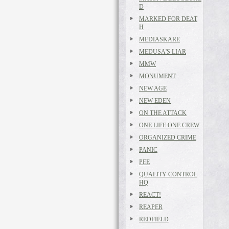
D
MARKED FOR DEAT
H
MEDIASKARE
MEDUSA'S LIAR
MMW
MONUMENT
NEW AGE
NEW EDEN
ON THE ATTACK
ONE LIFE ONE CREW
ORGANIZED CRIME
PANIC
PEE
QUALITY CONTROL
HQ
REACT!
REAPER
REDFIELD