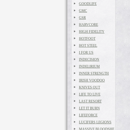
GOODLIFE
GMC
GSR
HARVCORE
HIGH FIDELITY
HOTFOOT
HOT STEEL
I FOR US
INDECISION
INDELIRIUM
INNER STRENGTH
IRISH VOODOO
KNIVES OUT
LIFE TO LIVE
LAST RESORT
LET IT BURN
LIFEFORCE
LUCIFERS LEGIONS
MASSIVE BLOODSHE