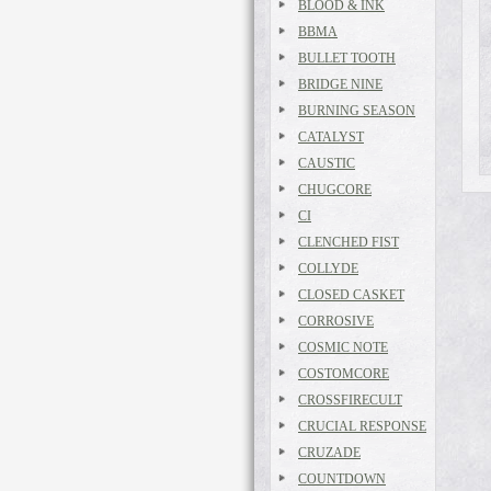
BLOOD & INK
BBMA
BULLET TOOTH
BRIDGE NINE
BURNING SEASON
CATALYST
CAUSTIC
CHUGCORE
CI
CLENCHED FIST
COLLYDE
CLOSED CASKET
CORROSIVE
COSMIC NOTE
COSTOMCORE
CROSSFIRECULT
CRUCIAL RESPONSE
CRUZADE
COUNTDOWN