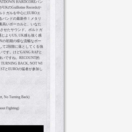
ATDOWN HARDCOREバン
のGuillotine Recordsか
ルトガルを中心にEUROエ
るバンドの最新作！メタリ
要素高いボーカルと、いなた
ックスさせたサウンド。ポルトガ
じよりUS, UK感も強く感
RONの初期の様な流暢なボー
して2段階に落としてくる強
です。けどGANG RAPと
いですね。RECOUNT的
TURNING BACK, NOT WI
CBEASTとEUROの猛者が参加し
et, No Turning Back)
hout Fighting)