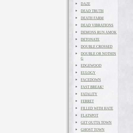
DAZE
DEAD TRUTH
DEATH FARM
DEAD VIBRATIONS
DEMONS RUN AMOK
DETONATE
DOUBLE CROSSED
DOUBLE OR NOTHIN
G
EDGEWOOD
EULOGY
FACEDOWN
FAST BREAK!
FATALITY
FERRET
FILLED WITH HATE
FLATSPOT
GET OUTTA TOWN
GHOST TOWN