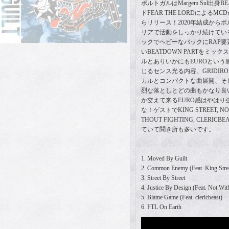
ポルトガルはMargem Sul出身BE
ドFEAR THE LORDによるMCDがUK
らリリース！2020年結成からポ
リアで活動をしっかり続けてい
ックでヘビーなバックにRAP
いBEATDOWN PARTをミ
ルとありいかにもEUROという感
じるセンス光る内容。GRIDI
カルとコンパクトな曲展開、そ
烈な落としとどの曲もかなり良い
か交えて来るEURO感はやはり強
な！ゲストでKING STREET, NO 
THOUT FIGHTING, CLERI
ていて聞き所も多いです。
1. Moved By Guilt
2. Common Enemy (Feat. King Stre
3. Street By Street
4. Justice By Design (Feat. Not Wit
5. Blame Game (Feat. clericbeast)
6. FTL On Earth