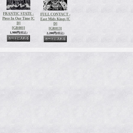
FRANTIC STATE -
FULL CONTACT -
Piece In Our Time [C
East Mids Kings [C
D]
D]
[GR001]
[GR013]
1,980円
(税込)
2,280円
(税込)