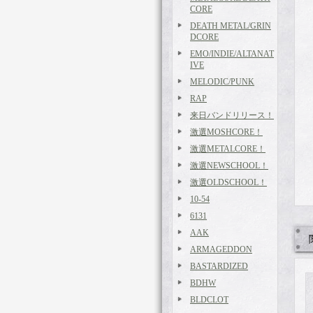
CORE
DEATH METAL/GRIN
DCORE
EMO/INDIE/ALTANAT
IVE
MELODIC/PUNK
RAP
来日バンドリリース！
激選MOSHCORE！
激選METALCORE！
激選NEWSCHOOL！
激選OLDSCHOOL！
10-54
6131
AAK
ARMAGEDDON
BASTARDIZED
BDHW
BLDCLOT