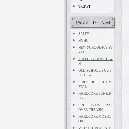
TICKET
ジャンル・レーベル別
SALE!!
NYHC
NEW SCHOOL/90's ST
YLE
TUFFGUY/BEATDOW
N
OLD SCHOOL/YOUT
H CREW
FURY EDGE/EDGE M
ETAL
HARDCORE PUNK/P
UNK
CROSSOVER/CROSS
OVER THRASH
HARDCORE/MOSHC
ORE
METALCORE/DEATH