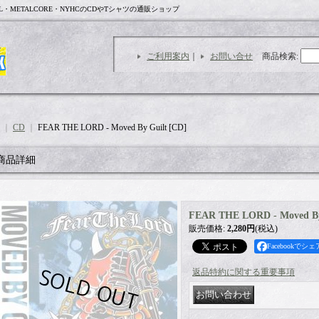
L・METALCORE・NYHCのCDやTシャツの通販ショップ
ご利用案内
｜
お問い合せ
商品検索
:
｜
CD
｜
FEAR THE LORD - Moved By Guilt [CD]
商品詳細
FEAR THE LORD - Moved By
販売価格
:
2,280円
(税込)
Facebookでシェ
返品特約に関する重要事項