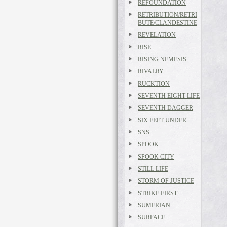
REFOUNDATION
RETRIBUTION/RETRI
BUTE/CLANDESTINE
REVELATION
RISE
RISING NEMESIS
RIVALRY
RUCKTION
SEVENTH EIGHT LIFE
SEVENTH DAGGER
SIX FEET UNDER
SNS
SPOOK
SPOOK CITY
STILL LIFE
STORM OF JUSTICE
STRIKE FIRST
SUMERIAN
SURFACE