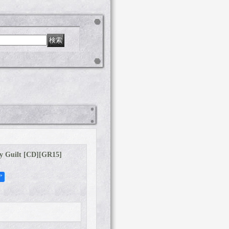
 Guilt [CD]
[
GR15
]
ア