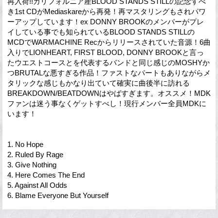
再入荷!!カリフォルニア産BLOOD STANDS STILLの記念すべ
き1st CDがMediaskareから再発！再マスタリングもされパワ
ーアップしています！ex DONNY BROOKのメンバーがプレ
イしている事でも知られているBLOOD STANDS STILLの
MCDでWARMACHINE Recからリリースされていた音源！6曲
入りでLIONHEART, FIRST BLOOD, DONNY BROOKと言っ
たウエストコースとを代表するバンドと同じ感じのMOSHYか
つBRUTALな悪すぎる作品！ファストなパートもありながらメ
タリックな感じもかなり出ていて確実に曲後半に訪れる
BREAKDOWN/BEATDOWNはやばすぎます。オススメ！MDK
ファンは迷う事なくゲットすべし！現行メンバー全員MDKに
います！
1. No Hope
2. Ruled By Rage
3. Give Nothing
4. Here Comes The End
5. Against All Odds
6. Blame Everyone But Yourself