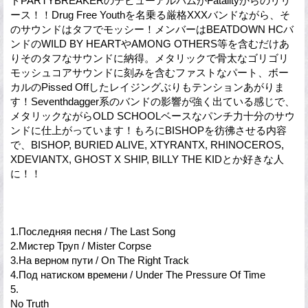
ドPARTYBREAKERのデビューアルバムがFatalityからのリリ
ース！！Drug Free Youthを名乗る厳格XXXバンドながら、そ
のサウンドはタフでモッシー！メンバーはBEATDOWN HCバ
ンドのWILD BY HEARTやAMONG OTHERS等を含むだけあ
りそのタフなサウンドに納得。メタリックで骨太なゴリゴリ
モッシュコアサウンドに刻みを含むファストなパート、ボー
カルのPissed Offしたレイジングぶりもテンションあがりま
す！Seventhdagger系のバンドの影響が強く出ている感じで、
メタリックながらOLD SCHOOLベースなパンチ力十分のサウ
ンドに仕上がっています！もろにBISHOPを彷彿させる内容
で、BISHOP, BURIED ALIVE, XTYRANTX, RHINOCEROS,
XDEVIANTX, GHOST X SHIP, BILLY THE KIDとか好きな人
に！！
1.Последняя песня / The Last Song
2.Мистер Труп / Mister Corpse
3.На верном пути / On The Right Track
4.Под натиском времени / Under The Pressure Of Time
5.
No Truth