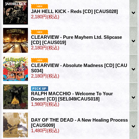
JAH HELL KICK - Reds [CD]
[CAUS028]
2,180円
(税込)
CLEARVIEW - Pure Mayhem Ltd. Slipcase
[CD]
[CAUS019]
2,180円
(税込)
CLEARVIEW - Absolute Madness [CD]
[CAU
S034]
2,180円
(税込)
RALPH MACCHIO - Welcome To Your
Doom! [CD]
[SEL049/CAUS018]
1,980円
(税込)
DAY OF THE DEAD - A New Healing Process
[CAUS009]
1,480円
(税込)