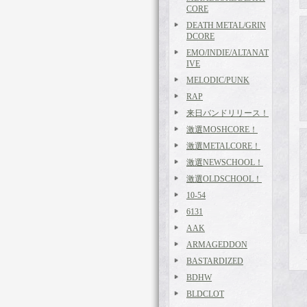
CORE
DEATH METAL/GRIN
DCORE
EMO/INDIE/ALTANAT
IVE
MELODIC/PUNK
RAP
来日バンドリリース！
激選MOSHCORE！
激選METALCORE！
激選NEWSCHOOL！
激選OLDSCHOOL！
10-54
6131
AAK
ARMAGEDDON
BASTARDIZED
BDHW
BLDCLOT