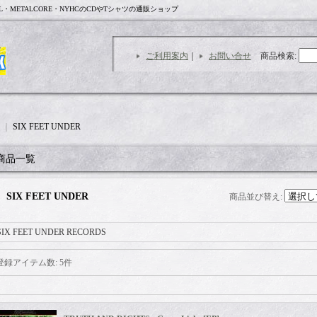
L・METALCORE・NYHCのCDやTシャツの通販ショップ
ご利用案内
｜
お問い合せ
商品検索
:
｜
SIX FEET UNDER
商品一覧
SIX FEET UNDER
商品並び替え
:
SIX FEET UNDER RECORDS
登録アイテム数
:
5件