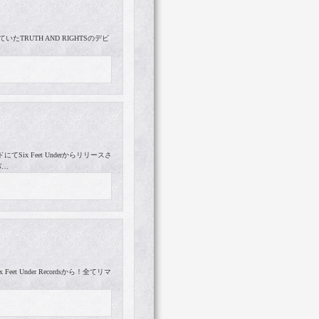
いたTRUTH AND RIGHTSのデビ
ix Feet Underからリリースさ
パ…
 Under Recordsから！全てリマ