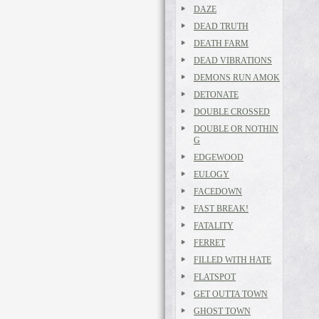
DAZE
DEAD TRUTH
DEATH FARM
DEAD VIBRATIONS
DEMONS RUN AMOK
DETONATE
DOUBLE CROSSED
DOUBLE OR NOTHIN
G
EDGEWOOD
EULOGY
FACEDOWN
FAST BREAK!
FATALITY
FERRET
FILLED WITH HATE
FLATSPOT
GET OUTTA TOWN
GHOST TOWN