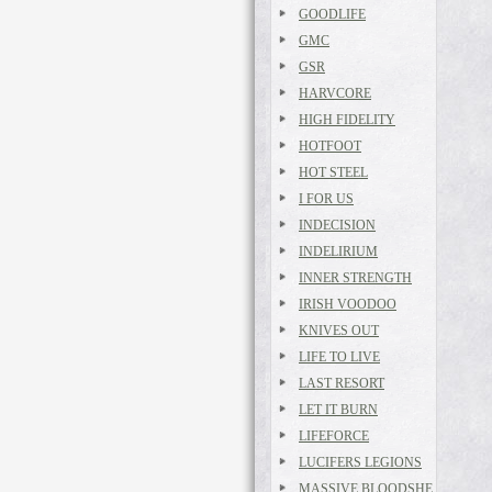
GOODLIFE
GMC
GSR
HARVCORE
HIGH FIDELITY
HOTFOOT
HOT STEEL
I FOR US
INDECISION
INDELIRIUM
INNER STRENGTH
IRISH VOODOO
KNIVES OUT
LIFE TO LIVE
LAST RESORT
LET IT BURN
LIFEFORCE
LUCIFERS LEGIONS
MASSIVE BLOODSHE