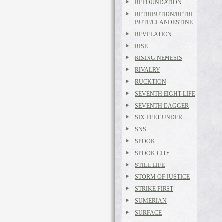
REFOUNDATION
RETRIBUTION/RETRI
BUTE/CLANDESTINE
REVELATION
RISE
RISING NEMESIS
RIVALRY
RUCKTION
SEVENTH EIGHT LIFE
SEVENTH DAGGER
SIX FEET UNDER
SNS
SPOOK
SPOOK CITY
STILL LIFE
STORM OF JUSTICE
STRIKE FIRST
SUMERIAN
SURFACE