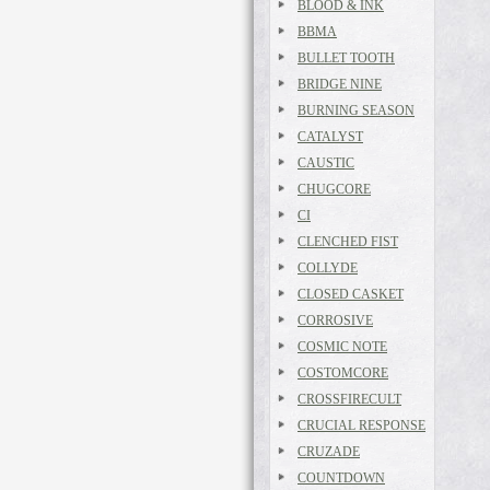
BLOOD & INK
BBMA
BULLET TOOTH
BRIDGE NINE
BURNING SEASON
CATALYST
CAUSTIC
CHUGCORE
CI
CLENCHED FIST
COLLYDE
CLOSED CASKET
CORROSIVE
COSMIC NOTE
COSTOMCORE
CROSSFIRECULT
CRUCIAL RESPONSE
CRUZADE
COUNTDOWN