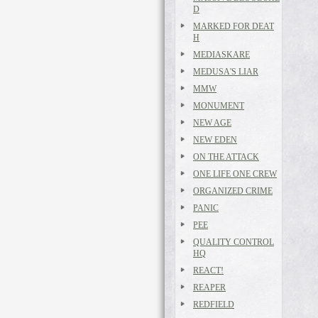
D
MARKED FOR DEAT
H
MEDIASKARE
MEDUSA'S LIAR
MMW
MONUMENT
NEW AGE
NEW EDEN
ON THE ATTACK
ONE LIFE ONE CREW
ORGANIZED CRIME
PANIC
PEE
QUALITY CONTROL
HQ
REACT!
REAPER
REDFIELD