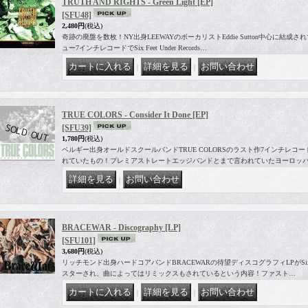
TRUTH AND RIGHTS - Green Light [EP]
[SFU48]
2,480円
(税込)
奇跡の廃盤を数枚！NY出身LEEWAYのボーカリストEddie Sutton中心に結成されて
ュー7インチレコードでSix Feet Under Records…
｜
｜
TRUE COLORS - Consider It Done [EP]
[SFU39]
1,780円
(税込)
ベルギー出身オールドスクールバンドTRUE COLORSのラスト作7インチレコードにてS
れていたもの！プレミアストレートエッジバンドとまで言われていたヨーロッ
｜
BRACEWAR - Discography [LP]
[SFU101]
3,680円
(税込)
リッチモンド出身ハードコアバンドBRACEWARの待望ディスコグラフィLPがSix Feet
スターされ、曲によってはリミックスもされているという内容！ファスト…
｜
｜