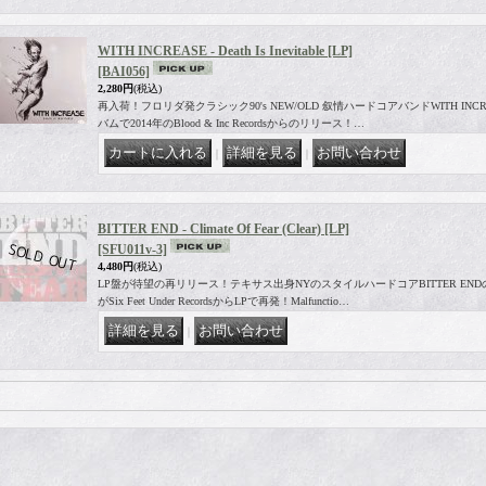
WITH INCREASE - Death Is Inevitable [LP]
[BAI056]
2,280円
(税込)
再入荷！フロリダ発クラシック90's NEW/OLD 叙情ハードコアバンドWITH INC
バムで2014年のBlood & Inc Recordsからのリリース！…
｜
｜
BITTER END - Climate Of Fear (Clear) [LP]
[SFU011v-3]
4,480円
(税込)
LP盤が待望の再リリース！テキサス出身NYのスタイルハードコアBITTER END
がSix Feet Under RecordsからLPで再発！Malfunctio…
｜