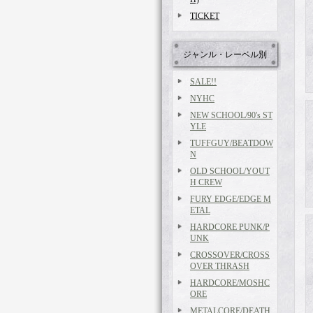
TICKET
ジャンル・レーベル別
SALE!!
NYHC
NEW SCHOOL/90's ST
YLE
TUFFGUY/BEATDOW
N
OLD SCHOOL/YOUT
H CREW
FURY EDGE/EDGE M
ETAL
HARDCORE PUNK/P
UNK
CROSSOVER/CROSS
OVER THRASH
HARDCORE/MOSHC
ORE
METALCORE/DEATH