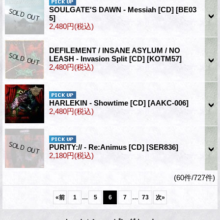
SOULGATE'S DAWN - Messiah [CD]
[BE03
5]
2,480円
(税込)
DEFILEMENT / INSANE ASYLUM / NO
LEASH - Invasion Split [CD]
[KOTM57]
2,480円
(税込)
HARLEKIN - Showtime [CD]
[AAKC-006]
2,480円
(税込)
PURITY:// - Re:Animus [CD]
[SER836]
2,180円
(税込)
(60件/727件)
...
...
«
前
1
5
6
7
73
次
»