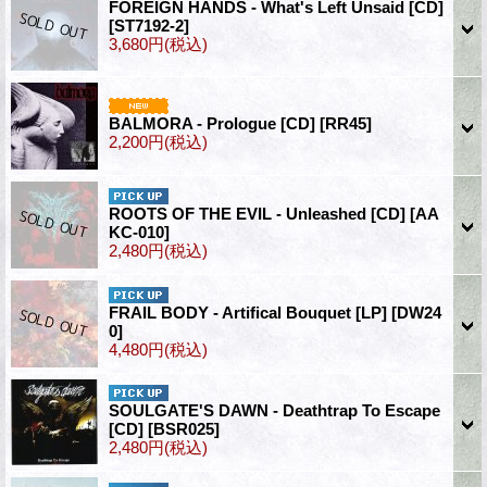
FOREIGN HANDS - What's Left Unsaid [CD]
[ST7192-2]
3,680円
(税込)
BALMORA - Prologue [CD]
[RR45]
2,200円
(税込)
ROOTS OF THE EVIL - Unleashed [CD]
[AA
KC-010]
2,480円
(税込)
FRAIL BODY - Artifical Bouquet [LP]
[DW24
0]
4,480円
(税込)
SOULGATE'S DAWN - Deathtrap To Escape
[CD]
[BSR025]
2,480円
(税込)