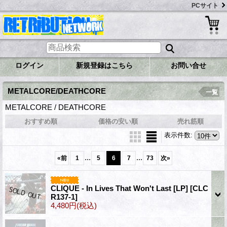
PCサイト
ログイン
新規登録はこちら
お問い合せ
METALCORE/DEATHCORE
一覧
METALCORE / DEATHCORE
おすすめ順
価格の安い順
売れ筋順
表示件数
:
...
...
«
前
1
5
6
7
73
次
»
CLIQUE - In Lives That Won't Last [LP]
[CLC
R137-1]
4,480円
(税込)