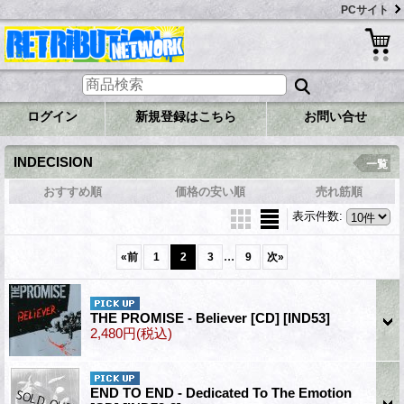
PCサイト
ログイン
新規登録はこちら
お問い合せ
INDECISION
一覧
おすすめ順
価格の安い順
売れ筋順
表示件数
:
...
«
前
1
2
3
9
次
»
THE PROMISE - Believer [CD]
[IND53]
2,480円
(税込)
END TO END - Dedicated To The Emotion