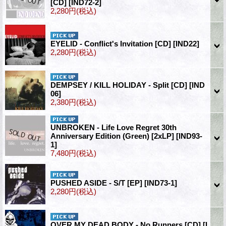
[CD]
[IND72-2]
2,280円
(税込)
EYELID - Conflict's Invitation [CD]
[IND22]
2,280円
(税込)
DEMPSEY / KILL HOLIDAY - Split [CD]
[IND
06]
2,380円
(税込)
UNBROKEN - Life Love Regret 30th
Anniversary Edition (Green) [2xLP]
[IND93-
1]
7,480円
(税込)
PUSHED ASIDE - S/T [EP]
[IND73-1]
2,280円
(税込)
OVER MY DEAD BODY - No Runners [CD]
[I