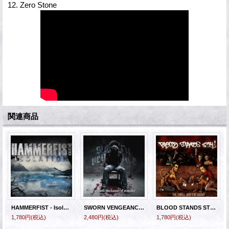
12. Zero Stone
関連商品
HAMMERFIST - Isolation [CD]
SWORN VENGEANCE - Hammer of Vengeance [CD]
BLOOD STANDS STILL - The Thrill And The Agony [CD]
1,780円
(税込)
2,480円
(税込)
1,780円
(税込)