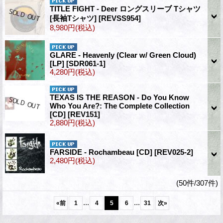
TITLE FIGHT - Deer ロングスリーブ Tシャツ
[長袖Tシャツ]
[REVSS954]
8,980円
(税込)
GLARE - Heavenly (Clear w/ Green Cloud)
[LP]
[SDR061-1]
4,280円
(税込)
TEXAS IS THE REASON - Do You Know
Who You Are?: The Complete Collection
[CD]
[REV151]
2,880円
(税込)
FARSIDE - Rochambeau [CD]
[REV025-2]
2,480円
(税込)
(50件/307件)
...
...
«
前
1
4
5
6
31
次
»