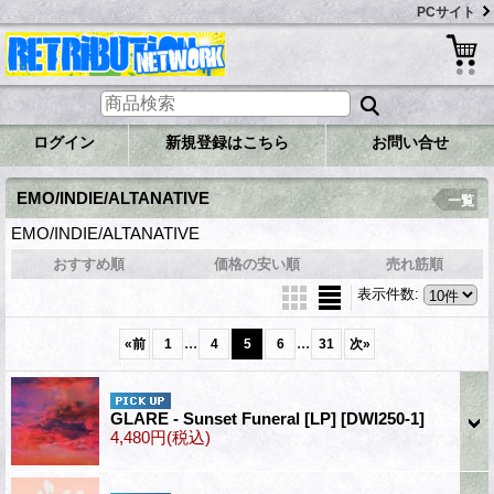
PCサイト
ログイン
新規登録はこちら
お問い合せ
EMO/INDIE/ALTANATIVE
一覧
EMO/INDIE/ALTANATIVE
おすすめ順
価格の安い順
売れ筋順
表示件数
:
...
...
«
前
1
4
5
6
31
次
»
GLARE - Sunset Funeral [LP]
[DWI250-1]
4,480円
(税込)