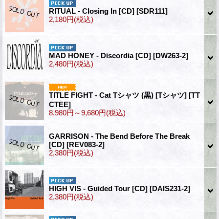
RITUAL - Closing In [CD]
[SDR111]
2,180円
(税込)
MAD HONEY - Discordia [CD]
[DW263-2]
2,480円
(税込)
TITLE FIGHT - Cat Tシャツ (黒) [Tシャツ]
[TT
CTEE]
8,980円～9,680円
(税込)
GARRISON - The Bend Before The Break
[CD]
[REV083-2]
2,380円
(税込)
HIGH VIS - Guided Tour [CD]
[DAIS231-2]
2,380円
(税込)