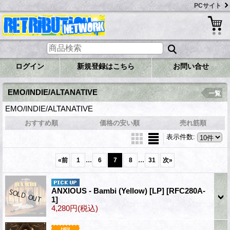
PCサイト
ログイン
新規登録はこちら
お問い合せ
EMO/INDIE/ALTANATIVE
一覧
EMO/INDIE/ALTANATIVE
おすすめ順
価格の安い順
売れ筋順
表示件数
:
...
...
«
前
1
6
7
8
31
次
»
ANXIOUS - Bambi (Yellow) [LP]
[RFC280A-
1]
4,280円
(税込)