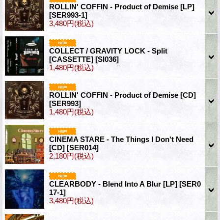
ROLLIN' COFFIN - Product of Demise [LP]
[SER993-1]
3,480円
(税込)
COLLECT / GRAVITY LOCK - Split
[CASSETTE]
[SI036]
1,480円
(税込)
ROLLIN' COFFIN - Product of Demise [CD]
[SER993]
1,480円
(税込)
CINEMA STARE - The Things I Don't Need
[CD]
[SER014]
2,180円
(税込)
CLEARBODY - Blend Into A Blur [LP]
[SER0
17-1]
3,480円
(税込)