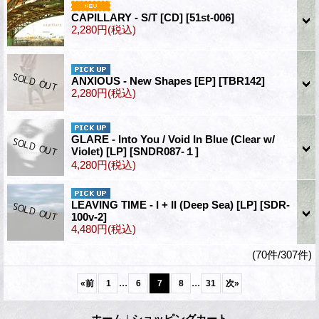
CAPILLARY - S/T [CD]
[51st-006]
2,280円
(税込)
ANXIOUS - New Shapes [EP]
[TBR142]
2,280円
(税込)
GLARE - Into You / Void In Blue (Clear w/
Violet) [LP]
[SNDR087-１]
4,280円
(税込)
LEAVING TIME - I + II (Deep Sea) [LP]
[SDR-
100v-2]
4,480円
(税込)
(70件/307件)
...
...
«
前
1
6
7
8
31
次
»
ホーム
|
ショッピングカート