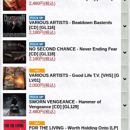
2,480円
(税込)
VARIOUS ARTISTS - Beatdown Basterds
[CD]
[GL116]
2,180円
(税込)
NO SECOND CHANCE - Never Ending Fear
[CD]
[GL118]
2,180円
(税込)
VARIOUS ARTISTS - Good Life T.V. [VHS]
[G
LV01]
2,000円
(税込)
SWORN VENGEANCE - Hammer of
Vengeance [CD]
[GL129]
2,480円
(税込)
FOR THE LIVING - Worth Holding Onto [LP]