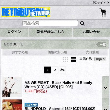
PCサイト
ログイン
新規登録はこちら
お問い合せ
GOODLIFE
一覧
おすすめ順
価格の安い順
売れ筋順
表示件数
:
1
2
次
»
AS WE FIGHT - Black Nails And Bloody
Wrists [CD] (USED)
[GL098]
1,380円
(税込)
BLINDFOLD - Asteroid 164* [CD]
[GL002]