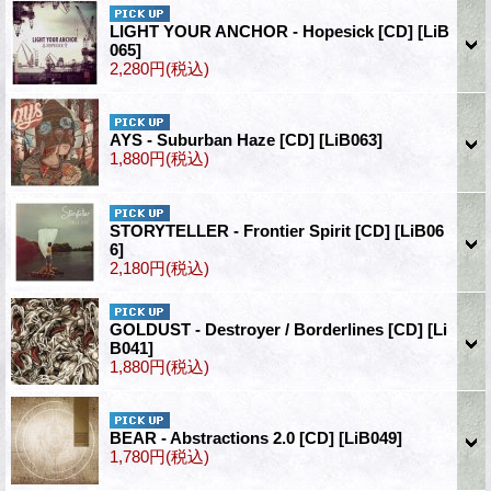
LIGHT YOUR ANCHOR - Hopesick [CD]
[LiB
065]
2,280円
(税込)
AYS - Suburban Haze [CD]
[LiB063]
1,880円
(税込)
STORYTELLER - Frontier Spirit [CD]
[LiB06
6]
2,180円
(税込)
GOLDUST - Destroyer / Borderlines [CD]
[Li
B041]
1,880円
(税込)
BEAR - Abstractions 2.0 [CD]
[LiB049]
1,780円
(税込)