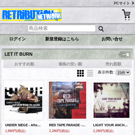
PCサイト
ログイン
新規登録はこちら
お問い合せ
LET IT BURN
一覧
おすすめ順
価格の安い順
売れ筋順
表示件数
:
UNDER SIEGE - After The Flood [CD] (USED)
RED TAPE PARADE - Ballads Of The Flexible Bullet [CD]
LIGHT YOUR ANCHOR - Hopesick [CD]
1,880円
(税込)
2,280円
(税込)
2,280円
(税込)