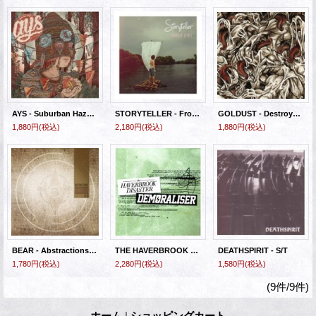
AYS - Suburban Haze [CD]
STORYTELLER - Frontier Spirit [CD]
GOLDUST - Destroyer / Borderlines [CD]
1,880円
(税込)
2,180円
(税込)
1,880円
(税込)
BEAR - Abstractions 2.0 [CD]
THE HAVERBROOK DISASTER VS DEMORALISER - Split [CD]
DEATHSPIRIT - S/T
1,780円
(税込)
2,280円
(税込)
1,580円
(税込)
(9件/9件)
ホーム
|
ショッピングカート