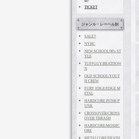
TICKET
ジャンル・レーベル別
SALE!!
NYHC
NEW SCHOOL/90's ST
YLE
TUFFGUY/BEATDOW
N
OLD SCHOOL/YOUT
H CREW
FURY EDGE/EDGE M
ETAL
HARDCORE PUNK/P
UNK
CROSSOVER/CROSS
OVER THRASH
HARDCORE/MOSHC
ORE
METALCORE/DEATH