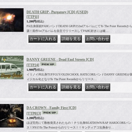
DEATH GRIP - Purgatory [CD] (USED)
[TTP11]
1,280円
(税込)
PA出身新鋭PAHCバンドDEATH GRIPの2ndアルバムにてTo The Point Rec
源！前作1stアルバムを自主でリリースしてPAHC好きには確…
｜
｜
DANNY GREENE - Dead End Streets [CD]
[TTP24]
1,980円
(税込)
イリノイ州出身TUFFGUY/OLDSCHOOL HATECOREバンドDANNY GREE
ィジカル化となりTo The Point Recordsからリリース…
｜
｜
DA CROWN - Family First [CD]
[TTP013]
2,280円
(税込)
ほぼ完売にて数枚発見されたもの！チリ出身BEATDOWN/RAP HARDCOREバンド
ス！NYのTo The Pointからのリリース！！サンティアゴ出身余り…