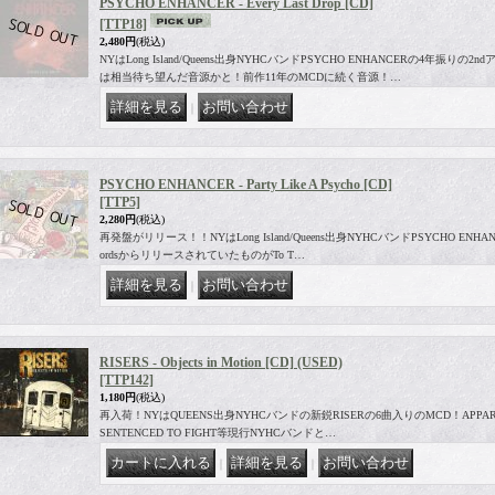
PSYCHO ENHANCER - Every Last Drop [CD]
[TTP18]
2,480円
(税込)
NYはLong Island/Queens出身NYHCバンドPSYCHO ENHANCERの4年振り
は相当待ち望んだ音源かと！前作11年のMCDに続く音源！…
｜
PSYCHO ENHANCER - Party Like A Psycho [CD]
[TTP5]
2,280円
(税込)
再発盤がリリース！！NYはLong Island/Queens出身NYHCバンドPSYCHO ENHANCE
ordsからリリースされていたものがTo T…
｜
RISERS - Objects in Motion [CD] (USED)
[TTP142]
1,180円
(税込)
再入荷！NYはQUEENS出身NYHCバンドの新鋭RISERの6曲入りのMCD！APPARITIO
SENTENCED TO FIGHT等現行NYHCバンドと…
｜
｜