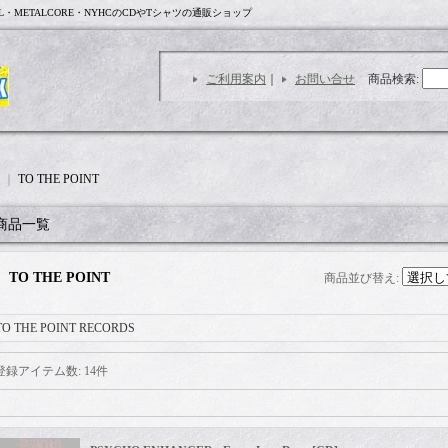
L・METALCORE・NYHCのCDやTシャツの通販ショップ
ご利用案内
｜
お問い合せ
商品検索
:
｜
TO THE POINT
商品一覧
TO THE POINT
商品並び替え
:
TO THE POINT RECORDS
登録アイテム数
:
14件