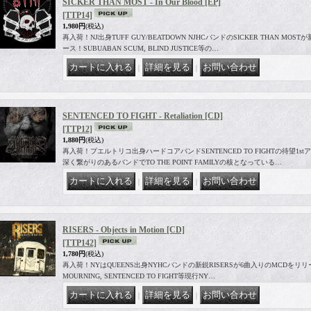
SICKER THAN MOST - In Our Blood [EP]
[TTP14]
1,980円
(税込)
再入荷！NJ出身TUFF GUY/BEATDOWN NJHCバンドのSICKER THAN 
ース！SUBUABAN SCUM, BLIND JUSTICE等の…
｜
｜
SENTENCED TO FIGHT - Retaliation [CD]
[TTP12]
1,880円
(税込)
再入荷！プエルトリコ出身ハードコアバンドSENTENCED TO FIGHTの待望1s
深く繋がりのあるバンドでTO THE POINT FAMILYの核となっている…
｜
｜
RISERS - Objects in Motion [CD]
[TTP142]
1,780円
(税込)
再入荷！NYはQUEENS出身NYHCバンドの新鋭RISERSが6曲入りのMCDをリリース！
MOURNING, SENTENCED TO FIGHT等現行NY…
｜
｜