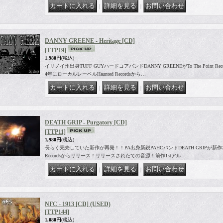
｜
｜
DANNY GREENE - Heritage [CD]
[TTP19]
1,980円
(税込)
イリノイ州出身TUFF GUYハードコアバンドDANNY GREENEがTo The Point R
4年にローカルレーベルHaunted Recordsから…
｜
｜
DEATH GRIP - Purgatory [CD]
[TTP11]
1,980円
(税込)
長らく完売していた新作が再発！！PA出身新鋭PAHCバンドDEATH GRIPが新作2nd
Recordsからリリース！リリースされたての音源！前作1stアル…
｜
｜
NFC - 1913 [CD] (USED)
[TTP144]
1,080円
(税込)