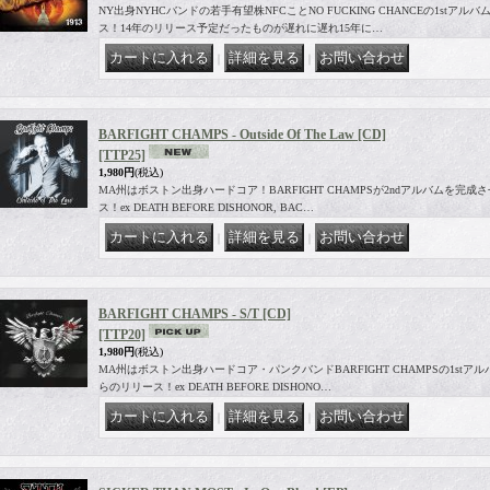
NY出身NYHCバンドの若手有望株NFCことNO FUCKING CHANCEの1stアルバムがTo 
ス！14年のリリース予定だったものが遅れに遅れ15年に…
｜
｜
BARFIGHT CHAMPS - Outside Of The Law [CD]
[TTP25]
1,980円
(税込)
MA州はボストン出身ハードコア！BARFIGHT CHAMPSが2ndアルバムを完成させTO T
ス！ex DEATH BEFORE DISHONOR, BAC…
｜
｜
BARFIGHT CHAMPS - S/T [CD]
[TTP20]
1,980円
(税込)
MA州はボストン出身ハードコア・パンクバンドBARFIGHT CHAMPSの1stアルバムが到着！
らのリリース！ex DEATH BEFORE DISHONO…
｜
｜