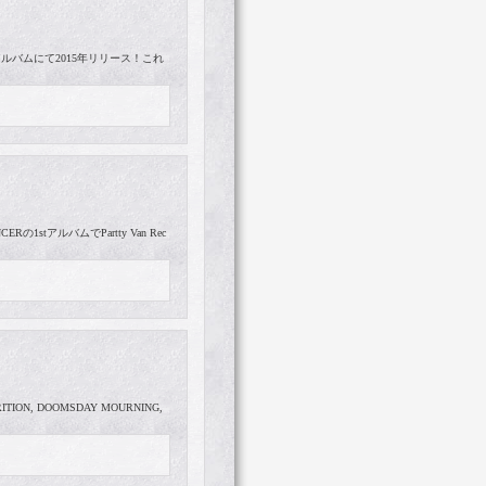
の2ndアルバムにて2015年リリース！これ
Rの1stアルバムでPartty Van Rec
N, DOOMSDAY MOURNING,