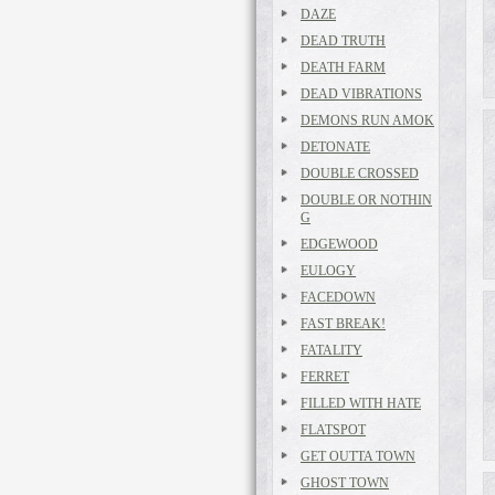
DAZE
DEAD TRUTH
DEATH FARM
DEAD VIBRATIONS
DEMONS RUN AMOK
DETONATE
DOUBLE CROSSED
DOUBLE OR NOTHIN
G
EDGEWOOD
EULOGY
FACEDOWN
FAST BREAK!
FATALITY
FERRET
FILLED WITH HATE
FLATSPOT
GET OUTTA TOWN
GHOST TOWN