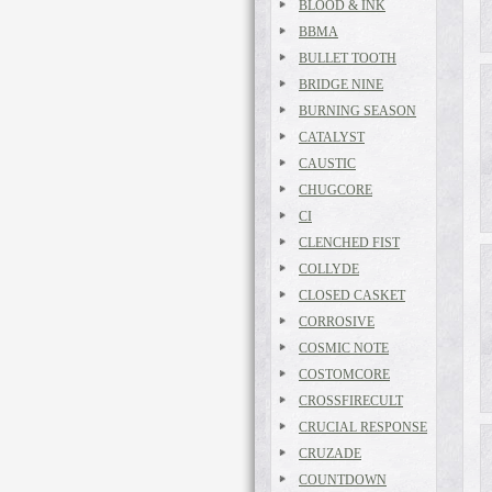
BLOOD & INK
BBMA
BULLET TOOTH
BRIDGE NINE
BURNING SEASON
CATALYST
CAUSTIC
CHUGCORE
CI
CLENCHED FIST
COLLYDE
CLOSED CASKET
CORROSIVE
COSMIC NOTE
COSTOMCORE
CROSSFIRECULT
CRUCIAL RESPONSE
CRUZADE
COUNTDOWN