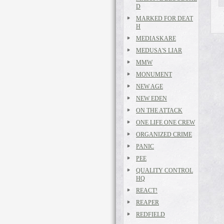
D
MARKED FOR DEAT
H
MEDIASKARE
MEDUSA'S LIAR
MMW
MONUMENT
NEW AGE
NEW EDEN
ON THE ATTACK
ONE LIFE ONE CREW
ORGANIZED CRIME
PANIC
PEE
QUALITY CONTROL
HQ
REACT!
REAPER
REDFIELD