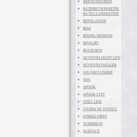
REFOUNDATION
RETRIBUTION/RETRI
BUTE/CLANDESTINE
REVELATION
RISE
RISING NEMESIS
RIVALRY
RUCKTION
SEVENTH EIGHT LIFE
SEVENTH DAGGER
SIX FEET UNDER
SNS
SPOOK
SPOOK CITY
STILL LIFE
STORM OF JUSTICE
STRIKE FIRST
SUMERIAN
SURFACE