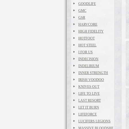
GOODLIFE
GMC
GSR
HARVCORE
HIGH FIDELITY
HOTFOOT
HOT STEEL
I FOR US
INDECISION
INDELIRIUM
INNER STRENGTH
IRISH VOODOO
KNIVES OUT
LIFE TO LIVE
LAST RESORT
LET IT BURN
LIFEFORCE
LUCIFERS LEGIONS
MASSIVE BLOODSHE