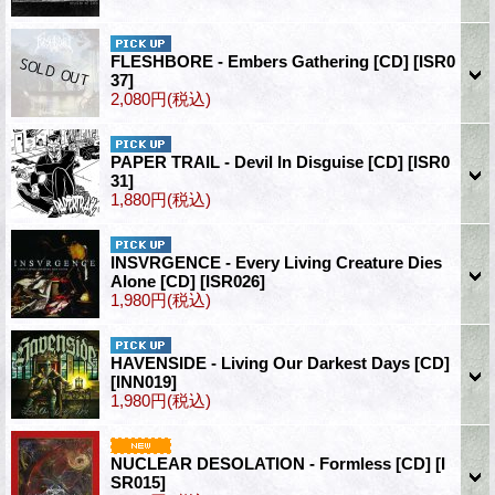
FLESHBORE - Embers Gathering [CD]
[ISR0
37]
2,080円
(税込)
PAPER TRAIL - Devil In Disguise [CD]
[ISR0
31]
1,880円
(税込)
INSVRGENCE - Every Living Creature Dies
Alone [CD]
[ISR026]
1,980円
(税込)
HAVENSIDE - Living Our Darkest Days [CD]
[INN019]
1,980円
(税込)
NUCLEAR DESOLATION - Formless [CD]
[I
SR015]