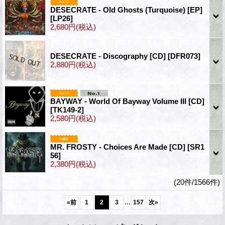
DESECRATE - Old Ghosts (Turquoise) [EP]
[LP26]
2,680円
(税込)
DESECRATE - Discography [CD]
[DFR073]
2,880円
(税込)
BAYWAY - World Of Bayway Volume III [CD]
[TK149-2]
2,580円
(税込)
MR. FROSTY - Choices Are Made [CD]
[SR1
56]
2,380円
(税込)
(20件/1566件)
...
«
前
1
2
3
157
次
»