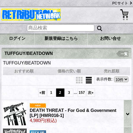
PCサイト
ログイン
新規登録はこちら
お問い合せ
TUFFGUY/BEATDOWN
一覧
TUFFGUY/BEATDOWN
おすすめ順
価格の安い順
売れ筋順
表示件数
:
...
«
前
1
2
3
157
次
»
DEATH THREAT - For God & Government
[LP]
[HMR016-1]
4,980円
(税込)