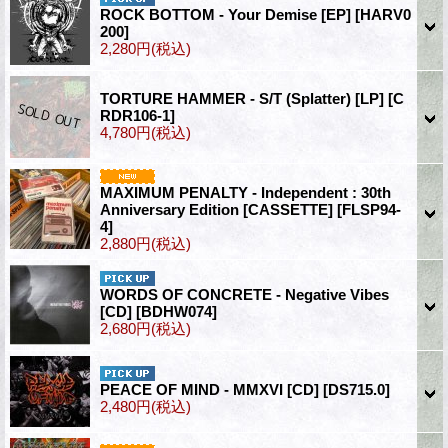
ROCK BOTTOM - Your Demise [EP]
[HARV0
200]
2,280円
(税込)
TORTURE HAMMER - S/T (Splatter) [LP]
[C
RDR106-1]
4,780円
(税込)
MAXIMUM PENALTY - Independent : 30th
Anniversary Edition [CASSETTE]
[FLSP94-
4]
2,880円
(税込)
WORDS OF CONCRETE - Negative Vibes
[CD]
[BDHW074]
2,680円
(税込)
PEACE OF MIND - MMXVI [CD]
[DS715.0]
2,480円
(税込)