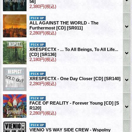
56]
2,380円
(税込)
ALL AGAINST THE WORLD - The
Furthermost [CD]
[SR011]
2,280円
(税込)
XRESPECTX - ... To All Beings, To All Life...
[CD]
[SR136]
2,180円
(税込)
XRESPECTX - One Day Closer [CD]
[SR140]
2,280円
(税込)
FACE OF REALITY - Forever Young [CD]
[S
R120]
2,280円
(税込)
VIENIO VS WAY SIDE CREW - Wspolny