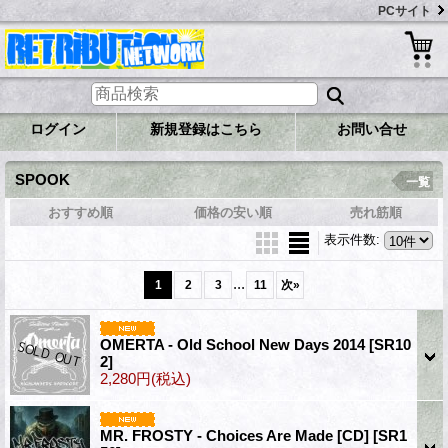
PCサイト
ログイン
新規登録はこちら
お問い合せ
SPOOK
一覧
おすすめ順
価格の安い順
売れ筋順
表示件数
:
...
1
2
3
11
次
»
OMERTA - Old School New Days 2014
[SR10
2]
2,280円
(税込)
MR. FROSTY - Choices Are Made [CD]
[SR1