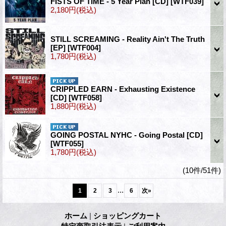
FISTS OF TIME - 5 Year Plan [CD]
[WTF039]
2,180円
(税込)
STILL SCREAMING - Reality Ain't The Truth
[EP]
[WTF004]
1,780円
(税込)
CRIPPLED EARN - Exhausting Existence
[CD]
[WTF058]
1,880円
(税込)
GOING POSTAL NYHC - Going Postal [CD]
[WTF055]
1,780円
(税込)
(10件/51件)
...
1
2
3
6
次
»
ホーム
|
ショッピングカート