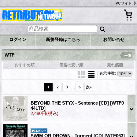
PCサイト
ログイン
新規登録はこちら
お問い合せ
WTF
一覧
おすすめ順
価格の安い順
売れ筋順
表示件数
:
...
1
2
3
6
次
»
BEYOND THE STYX - Sentence [CD]
[WTF0
44LTD]
2,480円
(税込)
SWIM OR DROWN - Torment [CD]
[WTF063]