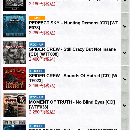
2,180円
(税込)
PERFECT SKY – Hunting Demons [CD]
[WT
F078]
2,280円
(税込)
SPIDER CREW - Still Crazy But Not Insane
[CD]
[WTF008]
2,480円
(税込)
SPIDER CREW - Sounds Of Hatred [CD]
[W
TF023]
2,480円
(税込)
MOMENT OF TRUTH - No Blind Eyes [CD]
[WTF038]
2,280円
(税込)