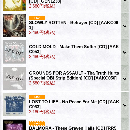
[CD]
[GEN1233]
2,680円
(税込)
SLOWLY ROTTEN - Betrayer [CD]
[AAKC06
1]
2,480円
(税込)
COLD MOLD - Make Them Suffer [CD]
[AAK
C053]
2,480円
(税込)
GROUNDS FOR ASSAULT - Tha Truth Hurts
(Special OBI Strip Edition) [CD]
[AAKC050]
2,680円
(税込)
LOST TO LIFE - No Peace For Me [CD]
[AAK
C063]
2,180円
(税込)
BALMORA - These Graven Halls [CD]
[RR5