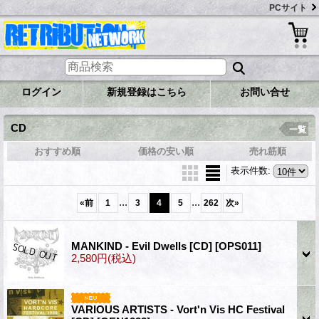
PCサイト
ログイン
新規登録はこちら
お問い合せ
CD
一覧
おすすめ順
価格の安い順
売れ筋順
表示件数
:
...
...
«
前
1
3
4
5
262
次
»
MANKIND - Evil Dwells [CD]
[OPS011]
2,580円
(税込)
VARIOUS ARTISTS - Vort'n Vis HC Festival